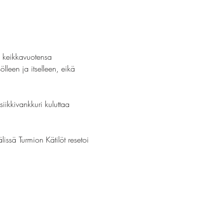
i keikkavuotensa 
leen ja itselleen, eikä 
iikkivankkuri kuluttaa 
ssä Turmion Kätilöt resetoi 