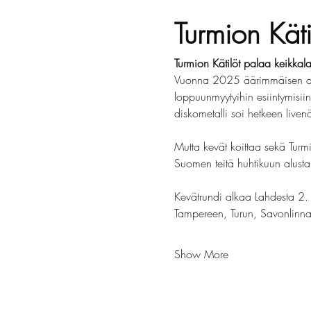
Turmion Käti
Turmion Kätilöt palaa keikkal
Vuonna 2025 äärimmäisen ahkera
loppuunmyytyihin esiintymisii
diskometalli soi hetkeen live
Mutta kevät koittaa sekä Turmi
Suomen teitä huhtikuun alusta
Kevätrundi alkaa Lahdesta 2. 
Tampereen, Turun, Savonlinna
Show More