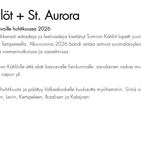
löt + St. Aurora
avoille huhtikuussa 2026
sti estradeja ja festivaaleja kiertänyt Turmion Kätilöt lopetti juur
n Tampereella. Alkuvuonna 2026 bändi antaa armoa suomalaisyleisöl
nä niemennotkoissa ja saarelmissa.
on Kätilöille että alati kasvavalle fanikunnalle: savolainen raskas mus
 vapun yli.
huhtikuuta ja päättyy Valkeakoskelle kuukautta myöhemmin. Siinä väli
n, Levin, Kempeleen, Ikaalisen ja Kalajoen.