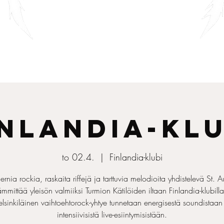
sic
Tour Dates
Shop
inlandia-klu
to 02.4.
  |  
Finlandia-klubi
rnia rockia, raskaita riffejä ja tarttuvia melodioita yhdistelevä St. A
ämmittää yleisön valmiiksi Turmion Kätilöiden iltaan Finlandia-klubill
lsinkiläinen vaihtoehtorock-yhtye tunnetaan energisestä soundistaan
intensiivisistä live-esiintymisistään.